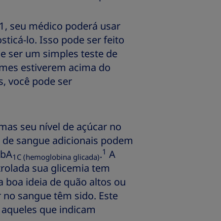
 1, seu médico poderá usar
icá-lo. Isso pode ser feito
de ser um simples teste de
xames estiverem acima do
s, você pode ser
mas seu nível de açúcar no
s de sangue adicionais podem
1
HbA
.
A
1C (hemoglobina glicada)
olada sua glicemia tem
 boa ideia de quão altos ou
r no sangue têm sido. Este
 aqueles que indicam