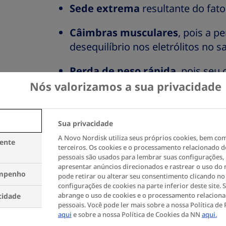
Sede extrema
resultante do fat
Câimbras musculares
, pois a p
desequilíbrio nos eletrólitos no 
Perda de peso rápida
, pois seu
energia quando as células não c
Nós valorizamos a sua privacidade
Cansaço e fadiga
, pois a energi
alcançar as células do seu corpo
Sua privacidade
A Novo Nordisk utiliza seus próprios cookies, bem co
mente
Candidíase/coceira genital, inf
terceiros. Os cookies e o processamento relacionado 
pessoais são usados para lembrar suas configurações, 
glicose na urina serve como um 
apresentar anúncios direcionados e rastrear o uso do n
empenho
fungos e bactérias
pode retirar ou alterar seu consentimento clicando no 
configurações de cookies na parte inferior deste site.
abrange o uso de cookies e o processamento relacion
cidade
Visão embaçada
causada por alt
pessoais. Você pode ler mais sobre a nossa Política de
líquido do olho
aqui
e sobre a nossa Política de Cookies da NN
aqui.