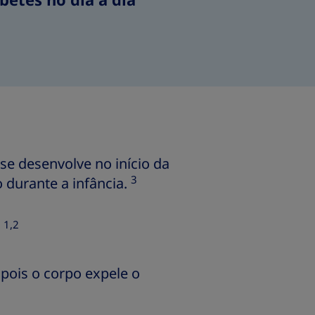
betes no dia a dia
 se desenvolve no início da
3
 durante a infância.
1,2
:
, pois o corpo expele o