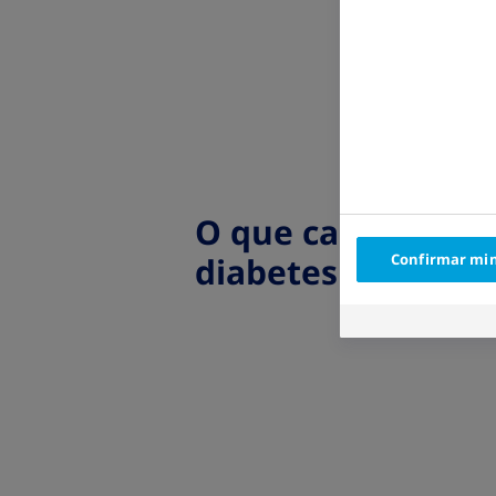
O que causa o
diabetes tipo 1?
Confirmar min