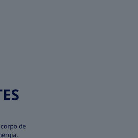
TES
 corpo de
nergia.